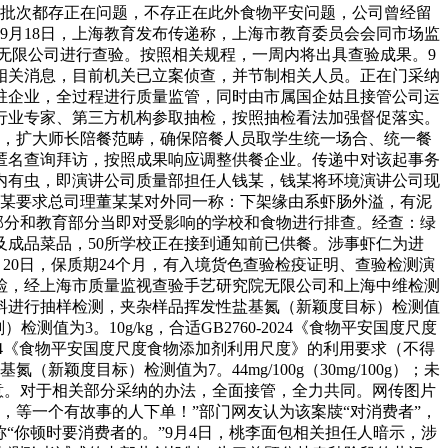
批次都存正在问题，不存正在此外食物平安问题，公司曾经留
。9月18日，上海教育发布传递称，上海市教育委员会会同市场监
无限公司进行查验。按照相关规程，一周内将出具查验成果。9
相关消息，目前机关已立案侦查，并节制相关人员。正在门采纳
驻企业，全过程进行质量监管，同时由市属国企姑且接管公司运
行业专家、第三方机构参取抽检，按照抽检看法加强督促落实。
，扩大师长陪餐范畴，确保陪餐人员取学生统一场合、统一餐
匿名查询拜访，按照成果响应调整供餐企业。传递中对该起事务
）内有虫，即演讲公司质量部担任人钱某，钱某将环境演讲公司现
某某要求总司理董某某对外同一称：下架缘由系虾肠外溢，有泥
部分和教育部分当即对受影响的学校和食物进行排查。经查：绿
及成品菜品，50所学校正在接到通知前已供餐。涉事虾仁为进
月20日，保质期24个月，有入境货色查验检疫证明、查验检测演
检，经上海市质量监视查验手艺研究院无限公司和上海中维检测
料进行抽样检测，夹杂样品挥发性盐基氮（新颖度目标）检测值
）检测值为3。10g/kg，合适GB2760-2024《食物平安国度尺度
-2024《食物平安国度尺度食物添加剂利用尺度》的利用要求（不得
度目标）检测值为7。44mg/100g（30mg/100g）；未
意。对于相关部分采纳的办法，全面接管，全力共同。网传图片
，等一个有故事的人下单！”部门网友认为该案牍“对消费者”，
“你顿时要消费者的。”9月4日，桃李面包相关担任人暗示，涉