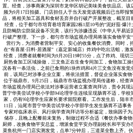
置。经查，涉事商家为深圳市龙华区胡记美味美食饮品店。该店担
频为9月17日拍摄。门店担任人于当天发觉该视频后已当即
品，将相关加工器具和食材丢弃并自行破产开展整改，截至目
经查，位于都匀市培育巷培育家园2栋1层10号的“泥好茄·
且防蝇防尘防鼠设备不完美，该行为涉嫌违反《中华人平易近
行破产整理。下一步，都匀市市场监视办理局将落实食物平安
营行为，为消费者营制平安、安心的收集餐饮消费。同时，持
在“有喜屋·日料·居酒屋”（嘉定新城店）炸鸡中吃出活蛆，激
经查，消费者就餐时间为9月20日19时55分，点了炸鸡、现
厨热食加工区域操做，三文鱼正在生食专间加工，食物加工操
况各有一条活虫，之前已食用的1块炸鸡和4片三文鱼没有发
前，该局已对涉事企业立案，将依法措置，督促企业落实食物平
位于福鼎市。9月25日，福鼎市市场监视办理局传递称，经查询
市场监视办理局已依法对涉事运营者立案查询拜访，责令其现运
普宁华美尝试学校小学部94论理学生连续呈现肠胃不适，学校
家，仍有9论理学生应家长要求留院察看。工作发生后，陆丰市
11日，汕尾市普宁华美尝试学校小学部学生发生肠胃不适事务
专家对临床表示、风行病学查询拜访等分析鉴定，致病因子为产
储存，且晚上配餐前未复热，制做过程不合适《餐饮办事食物平安
厨师，改换食物平安总监，增派食堂平安办理副校长和平安办
菜鱼杭州一门店实测发觉，点单7分钟后，三道菜全数上齐。伙