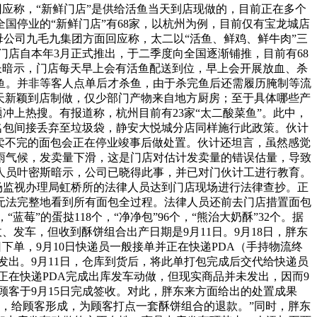
回应称，“新鲜门店”是供给活鱼当天到店现做的，目前正在多个
国停业的“新鲜门店”有68家，以杭州为例，目前仅有宝龙城店
母公司九毛九集团方面回应称，太二以“活鱼、鲜鸡、鲜牛肉”三
店自本年3月正式推出，于二季度向全国逐渐铺推，目前有68
店长暗示，门店每天早上会有活鱼配送到位，早上会开展放血、杀
鱼。并非等客人点单后才杀鱼，由于杀完鱼后还需履历腌制等流
当天新颖到店制做，仅少部门产物来自地方厨房；至于具体哪些产
冲上热搜。有报道称，杭州目前有23家“太二酸菜鱼”。此中，
名包间接丢弃至垃圾袋，静安大悦城分店同样施行此政策。伙计
卖不完的面包会正在停业竣事后做处置。伙计还坦言，虽然感觉
暴雨气候，发卖量下滑，这是门店对估计发卖量的错误估量，导致
人员叶密斯暗示，公司已晓得此事，并已对门伙计工进行教育。
市场监视办理局虹桥所的法律人员达到门店现场进行法律查抄。正
无法完整地看到所有面包全过程。法律人员还前去门店措置面包
”的蛋挞118个，“净净包”96个，“熊治大奶酥”32个。据
、发车，但收到酥饼组合出产日期是9月11日。9月18日，胖东
下单，9月10日快递员一般接单并正在快递PDA（手持物流终
出。9月11日，仓库到货后，将此单打包完成后交代给快递员
正在快递PDA完成出库发车动做，但现实商品并未发出，因而9
，顾客于9月15日完成签收。对此，胖东来方面给出的处置成果
，给顾客形成，为顾客打点一套酥饼组合的退款。”同时，胖东