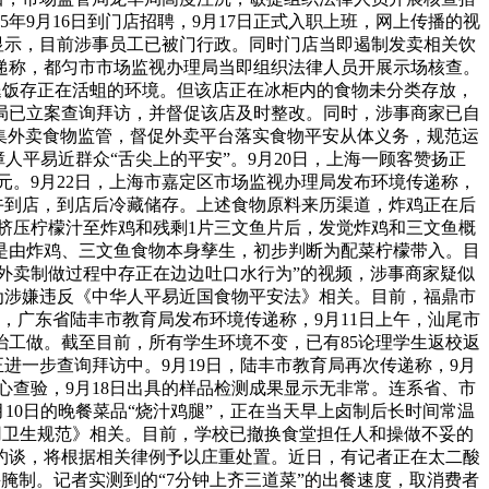
年9月16日到门店招聘，9月17日正式入职上班，网上传播的视
显示，目前涉事员工已被门行政。同时门店当即遏制发卖相关饮
递称，都匀市市场监视办理局当即组织法律人员开展示场核查。
鸡腿饭存正在活蛆的环境。但该店正在冰柜内的食物未分类存放，
局已立案查询拜访，并督促该店及时整改。同时，涉事商家已自
集外卖食物监管，督促外卖平台落实食物平安从体义务，规范运
平易近群众“舌尖上的平安”。9月20日，上海一顾客赞扬正
0元。9月22日，上海市嘉定区市场监视办理局发布环境传递称，
日上午到店，到店后冷藏储存。上述食物原料来历渠道，炸鸡正在后
挤压柠檬汁至炸鸡和残剩1片三文鱼片后，发觉炸鸡和三文鱼概
是由炸鸡、三文鱼食物本身孳生，初步判断为配菜柠檬带入。目
在外卖制做过程中存正在边边吐口水行为”的视频，涉事商家疑似
该行为涉嫌违反《中华人平易近国食物平安法》相关。目前，福鼎市
，广东省陆丰市教育局发布环境传递称，9月11日上午，汕尾市
治工做。截至目前，所有学生环境不变，已有85论理学生返校返
进一步查询拜访中。9月19日，陆丰市教育局再次传递称，9月
心查验，9月18日出具的样品检测成果显示无非常。连系省、市
10日的晚餐菜品“烧汁鸡腿”，正在当天早上卤制后长时间常温
事通用卫生规范》相关。目前，学校已撤换食堂担任人和操做不妥的
约谈，将根据相关律例予以庄重处置。近日，有记者正在太二酸
腌制。记者实测到的“7分钟上齐三道菜”的出餐速度，取消费者