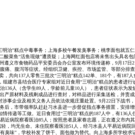
三明治”糕点中毒事务；上海多校午餐发臭事务；桃李面包就五仁
太二酸菜鱼“活鱼现做”遭质疑；上海网红面包店将未售出头具名
贵州遵义市食物药品平安委员会办公室发布环境传递称，9月17日
、腹痛、腹泻等症状。经组织卫健、疾控、市场监管、等部分排查
，共向137人零售三批次“三明治”糕点142单、181个，有1
组建市县结合医疗专家组对近日食用“三明治”糕点的患者进行
医治136人（含学生89人，学龄前儿童10人），患者症状表示
晚对出产原材料及残剩成品进行查封，对样品进行采集送检，并责
涉事企业及相关义务人员依法依规庄重处置。9月22日下战书，
事务后，市带领率队赶赴习水县进一步督促指点事务措置，安排
情传递等工做。近日食用过“三明治”糕点的187人中，有136
易近病院察看医治85人；按照患者及家眷志愿，正在遵义市内其他
减轻，均无生命。未住院察看医治51人，经习水县人平易近病
“有臭味”，学校补发了饼干、面包做为替代。向上海多所学校求