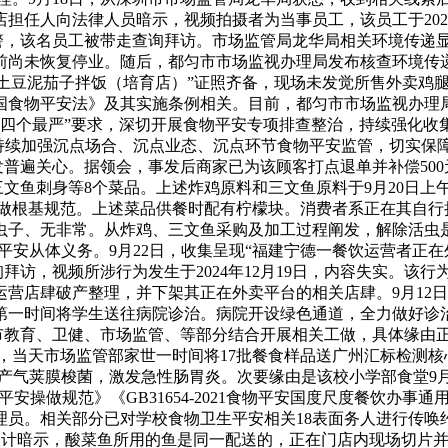
任人向法律人员暗示，视频拍摄者为当事员工，该员工于2025
报警，该名员工被带走查询拜访。市场监管局龙华局相关环境传递
前尚未恢复停业。随后，都匀市市场监视办理局发布核查环境传
爆汁土豆泥茄子拌饭（培育店）”证照齐备，现场未发觉所售外卖
国食物平安法》及其实施条例相关。目前，都匀市市场监视办理
“四个最严”要求，深切开展食物平安专项排查整治，持续强化收
续加强沉点场合、沉点业态、沉点环节食物平安监管，切实保障人
发普遍关心。据领会，事发后商家已为该顾客打点退单并补偿50
切三文鱼刺身等8个菜品。上述炸鸡原料和三文鱼原料于9月20
做根基规范。上述菜品供餐时配有柠檬块。消费者系正在其自行
觉虫子、无非常。从炸鸡、三文鱼采购及加工过程阐发，解除活虫
安从体义务。9月22日，收集呈现“福建宁德一餐饮运营者正
拜访，视频所涉行为发生于2024年12月19日，内容失实。
营店肆破产整理，并下架其正在外卖平台的相关店肆。9月12日
第一时间将学生送往病院诊治。病院开设绿色通道，全力做好诊
教育、卫健、市场监管、等部分结合开展相关工做，具体缘由正
，当天市场监管部家世一时间将17批餐食样品送广州汇标检测核
气荚膜梭菌，激发急性肠胃炎。次要缘由是该校小学部食堂9月
操做规范》《GB31654-2021食物平安国度尺度餐饮办
理员。相关部分已对学校食物卫生平安相关18表面务人进行传唤
计暗示，酸菜鱼所用的鱼是同一配送的，正在门店内现场切片并