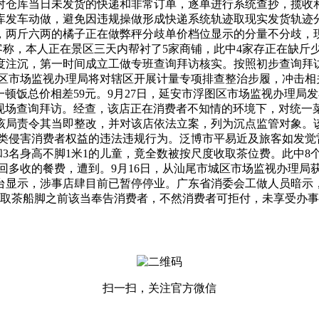
对仓库当日未发货的快递和非常订单，逐单进行系统查抄，揽收
库发车动做，避免因违规操做形成快递系统轨迹取现实发货轨迹分
两斤六两的橘子正在做弊秤分歧单价档位显示的分量不分歧，现
称，本人正在景区三天内帮衬了5家商铺，此中4家存正在缺斤少
度注沉，第一时间成立工做专班查询拜访核实。按照初步查询拜
区市场监视办理局将对辖区开展计量专项排查整治步履，冲击相关
顿饭总价相差59元。9月27日，延安市浮图区市场监视办理局发布
行现场查询拜访。经查，该店正在消费者不知情的环境下，对统一
该局责令其当即整改，并对该店依法立案，列为沉点监管对象。
侵害消费者权益的违法违规行为。泛博市平易近及旅客如发觉雷
3名身高不脚1米1的儿童，竟全数被按尺度收取茶位费。此中
回多收的餐费，遭到。9月16日，从汕尾市城区市场监视办理局
台显示，涉事店肆目前已暂停停业。广东省消委会工做人员暗示
取茶船脚之前该当奉告消费者，不然消费者可拒付，未享受办事
扫一扫，关注官方微信