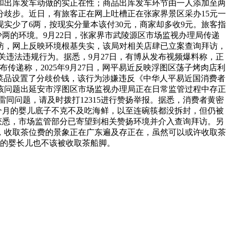
和出库发车动做的实正在性；商品出库发车环节由一人添加至两
歧步。近日，有旅客正在网上吐槽正在张家界景区采办15元一
实少了6两，按现实分量本该付30元，商家却多收9元。旅客指
两的环境。9月22日，张家界市武陵源区市场监视办理局传递
访，网上反映环境根基失实，该局对相关店肆已立案查询拜访，
违法违规行为。据悉，9月27日，有博从发布视频爆料称，正
传递称，2025年9月27日，网平易近反映浮图区荡子烤肉店利
菜品设置了分歧价钱，该行为涉嫌违反《中华人平易近国消费者
该问题出延安市浮图区市场监视办理局正在日常监管过程中存正
同问题，请及时拨打12315进行赞扬举报。据悉，消费者黄密
8个月的婴儿底子不克不及吃海鲜，以至连碗筷都没拆封，但仍被
获悉，市场监管部分已寄望到相关赞扬环境并介入查询拜访。另
，收取茶位费的景象正在广东遍及存正在，虽然可以或许收取茶
的婴长儿也不该被收取茶船脚。