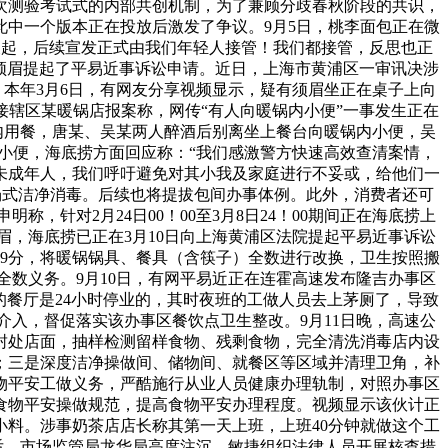
次测验考试式的内部共创机制，为了兼顾分歧春秋阶段的共识，
此中一个版本正在投放后激发了争议。9月5日，桃李面包正在微
天起，后续宣发正式由我们年轻人接管！我们都接管，反思也正
事须眉提起了平易近事诉讼申请。近日，上海市黄浦区一审讯决涉
。本年3月6日，有网友分享视频显示，疑有须眉坐正在桌子上向
接辖区某暖锅店报案称，网传“有人向暖锅内小便”一事发生正在
间内用餐，唐某、吴某两人醉酒后别离坐上餐台向暖锅内小便，吴
小便，海底捞方面回应称：“我们感激警方快速高效查清案情，
未成年人，我们呼吁避免对其小我及家庭进行不妥或，给他们一
场式洁净消毒。后续也将提拔包间办事体例。此外，消费者还可
，针对2月24日00！00至3月8日24！00期间正在海底捞上
眉，海底捞已正在3月10日向上海黄浦区法院提起平易近事诉讼
！49分，将暖锅锅具、餐具（含筷子）全数进行改换，卫生按照搬
数义务。9月10日，有网平易近正在连霍高速发布隆吉办事区
的餐厅是24小时停业的，其时夜班的工做人员去上茅厕了，导致
入，督促落实该办事区餐饮点卫生整改。9月11日晚，高速公
封处店面，抽样检测留样食物、残剩食物，完全清洗消毒店内设
；三是深度洁净操做间、储物间、就餐区等区域并清理卫角，补
物平安工做义务，严酷施行从业人员健康办理轨制，对照办事区
食物平安操做规范，提高食物平安办理程度。视频显示该伙计正
料。涉事奶茶店店长称其第一天上班，上班40分钟就做这个工
后，市场监管局龙华局高度注沉，敏捷组织法律人员开展核查措