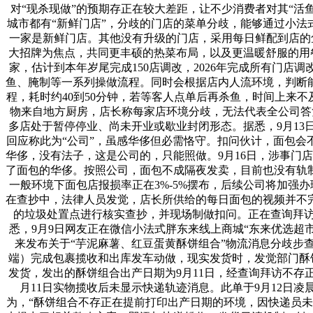
对“现杀现做”的预期存正在较大差距，让不少消费者对其“活
城市都有“新鲜门店”，分歧的门店的菜单分歧，能够通过小法
一家是新鲜门店。其他没有升级的门店，采用每日鲜配到店的鱼
大招牌为焦点，共同更丰硕的热菜布局，以及更温暖舒服的用
家，估计到本年岁尾完成150店调改，2026年完成所有门
鱼、腌制等一系列操做流程。同时会根据店内人流环境，判断
程，耗时约40到50分钟，若等客人点单后再杀鱼，时间上来
物来自地方厨房，店长称每家店环境分歧，无法代表全公司答复
多店处于暂停停业、尚未开业或歇业封闭形态。据悉，9月1
回应称此为“公司”，虽感华侈但必需恪守。扣问伙计，面包
华侈，没有法子，这是公司的，只能照做。9月16日，涉事门
了面包的华侈。按照公司，面包不成隔夜发卖，目前也没有轨
一般环境下面包店报损率正在3%-5%摆布，后续公司将加强
在查抄中，法律人员发觉，店长所供给的每日面包的视频并不
的垃圾处置点进行核实查抄，并现场制做扣问。正在查询拜访期间
悉，9月9日网友正在微信小法式胖东来线上商城“东来优选超市
来发布关于“芋泥麻薯、红豆蛋黄酥饼组合”物流消息分歧步查
端）完成包裹揽收和出库发车动做，现实发货时，发觉部门酥
发货，发出的酥饼组合出产日期为9月11日，经查询拜访不存
月11日实物揽收后未显示快递轨迹消息。此单于9月12日凌
为，“酥饼组合不存正在提前打印出产日期的环境，因快递员