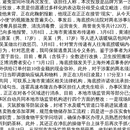
，避免雷同环境再次发生。该担任人称，本次投放是品牌方第一
行投放，本意是但愿通过多样化的表达取分歧受众成立毗连，但
能他来背。正在此鞠躬报歉，他现正在正正在接管‘现实’。从今
内小便”的视频激发普遍关心。事发后，海底捞向法院对两名涉
底捞餐具损花费、清洗消毒费、运营丧失、商誉丧失等共计220万
已向多地报警。3月8日，上海市黄浦发布传递称，3月6日，黄浦
员唐某（男、17岁）、吴某（男、17岁）等人进入该暖锅店包
吴某做出行政惩罚。3月8日，针对警方传递有人往海底捞暖锅内
行为，针对恶意者，我司保留逃查其法令义务的。鉴于涉事者为
验置于首位。目前，餐具（含筷子）全数进行改换，卫生按照搬
费者安心！”3月12日，海底捞颁发关于上海外滩店事务的申明称
额外供给订单付款10倍金额的现金弥补。此外，对于涉案的两名须
日当即调拨响应锅具和物料，并正在3月8日凌晨2！17分至3
共同，可联系上海市黄浦区相关法律机构，海底捞许诺依法承担全
区域勾当。连霍高速布隆吉办事区担任人虎先生暗示，办事区里
，正正在对各个区域进行消杀。目前，本地市场监管局等部分已介
事区自动共同本地市场监管机构进行四个方面的整改：一是现场
板、灭鼠胶板等防鼠设备，封堵下水及暖气管道口等易进鼠通道
售卖熟食添加罩网，规范食物储存加工流程；四是进一步压实食
做职责，加强食物平安学问培训，确保办事区办理人员熟悉控制
料到奶茶杯。此外，其还正在净乱的操做平台上抹手后再次手抓小
理。9月18日，从深圳市市场监管局龙华局获悉，收到相关线索