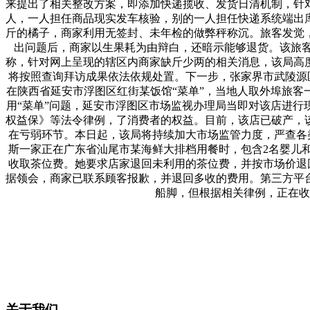
来提出了相关整改方案，即添加快递揽收、发货日清机制，针
人，一人担任商品现实发车核验，别的一人担任快递系统端出
斤的橘子，商家利用无签封、未年检的做弊秤称沉。旅客发觉，
出问题后，商家以生果耗为由辩白，还暗示能够退货。该旅客
称，针对网上呈现的辖区内商家缺斤少两的相关消息，该局高
将按照查询拜访成果依法依规处置。下一步，张家界市武陵源
在陕西省延安市浮图区红街某饭馆“菜单”，当地人取外埠旅客一
用“菜单”问题，延安市浮图区市场监视办理局当即对该店进
权益保》等法令律例，了消费者的权益。目前，该店已破产，
在亏弱环节。本日起，该局将持续加大市场监管力度，严查各类
斯一家正在广东省汕尾市某海鲜大排档用餐时，包含2名婴儿和
收取茶位费。她要求店家退回未利用的茶位费，并按市场价退
据领会，商家已联系顾客报歉，并退回多收的费用。第三方平
船脚，但根据相关律例，正在收
关于我们