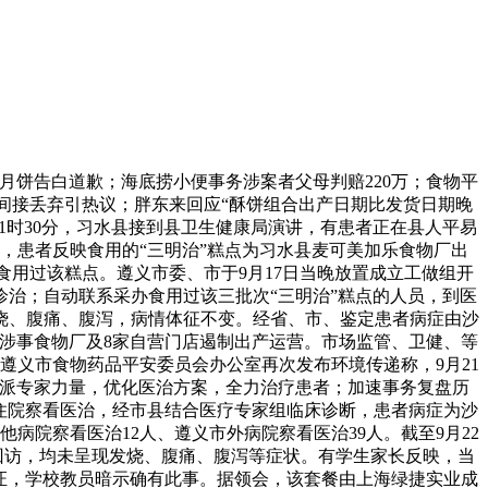
月饼告白道歉；海底捞小便事务涉案者父母判赔220万；食物平
包间接丢弃引热议；胖东来回应“酥饼组合出产日期比发货日期晚
21时30分，习水县接到县卫生健康局演讲，有患者正在县人平易
，患者反映食用的“三明治”糕点为习水县麦可美加乐食物厂出
87人食用过该糕点。遵义市委、市于9月17日当晚放置成立工做组开
诊治；自动联系采办食用过该三批次“三明治”糕点的人员，到医
为发烧、腹痛、腹泻，病情体征不变。经省、市、鉴定患者病症由沙
成涉事食物厂及8家自营门店遏制出产运营。市场监管、卫健、等
遵义市食物药品平安委员会办公室再次发布环境传递称，9月21
增派专家力量，优化医治方案，全力治疗患者；加速事务复盘历
人住院察看医治，经市县结合医疗专家组临床诊断，患者病症为沙
病院察看医治12人、遵义市外病院察看医治39人。截至9月22
院回访，均未呈现发烧、腹痛、腹泻等症状。有学生家长反映，当
证，学校教员暗示确有此事。据领会，该套餐由上海绿捷实业成