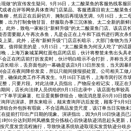
鱼现做”的宣传发生疑问。9月16日，太二酸菜鱼的客服热线客服
式或者点评等网坐具体查询门店菜品。客服透露目前太二酸菜鱼全
柳，然后正在后厨切片、腌制后再现场烹调。9月16日，太二
餐，出力打制食物甘旨、舒服取办事三沉体验。太二全新的新鲜门
店调改。此外，致电一家标注“新鲜升级”的太二酸菜鱼门店。该店
能否需要鄙人午再次杀鱼，凡是会正在上午和下战书进行两次杀
不及上菜。此外，还有“新鲜升级”门店店长暗示，大部门食物为
。值得留意的是，9月15日，“太二酸菜鱼为何没人吃了”的话题
3日晚，上海万象城某网红面包店闭店后，伙计将整筐未售出头具
会不会正在闭店前打折发卖时，伙计明白暗示不会打折，并称当天
店店长暗示，丢弃面包的一幕确是该店9月13日所发生，当天因
制会正在夜间降价发卖，所以只能间接报损处置。公司相关工做
办理，确保此类工作不再发生。9月16日下战书，上海市闵行区
完整，只要片段。对此法律人员指出，产物应全程记实，现正在
，店长向法律人员供给的9月13日志录中，该店面包率较高，“蓝莓
”下单芋泥麻薯、红豆蛋黄酥饼组合，物流消息显示9月10日揽收
询拜访演讲。胖东来暗示，颠末查询拜访后发觉，顾客于9月9日
饼组合外包拆有瑕疵，不合适商品发货尺度，该订单当日实物未发
正在提前打印出产日期的现象。演讲指出，因为9月10日快递员已
晨1时01分达到郑州凤栖集货分拣核心后快递轨迹消息起头更新
未按尺度发货流程施行，导致快递系统轨迹取现实发货轨迹分歧步