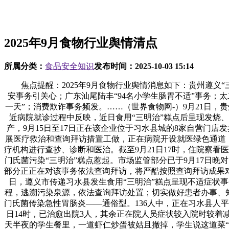
2025年9月食物行业舆情清点
所属分类：
食品安全知识
发布时间：
2025-10-03 15:14
焦点提醒：2025年9月食物行业舆情消息如下：贵州遵义“
安事务引关心；广东汕尾陆丰“94名小学生肠胃不适”事务；
一天”；消费欺诈事务频发。……（世界食物网-）9月21日，
近病院就诊过程中反映，近日食用“三明治”糕点后呈现发烧
产，9月15日至17日正在该企业位于习水县城的8家自营门店发卖
展医疗救治和查询拜访措置工做，正在病院开设就医绿色通道，
疗机构进行查抄、诊断和医治。截至9月21日17时，住院察看
门氏菌污染“三明治”糕点惹起。市场监管部分已于9月17日
部分正正在对该事务依法查询拜访，将严酷按照查询拜访成果对
日，遵义市传递习水县发生食用“三明治”糕点呈现不适症状
程，逃溯污染泉源，依法查询拜访处置；切实做好患者办事、知
门氏菌传染急性胃肠炎——通俗型。136人中，正在习水县人平
日14时，已治愈出院3人，其余正在院人员症状较入院时较着
天半夜的学生餐里，一道虾仁炒蛋被姑且撤掉，学生说这道菜