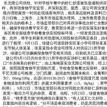
长无限公司供给。针对学校午餐中的虾仁炒蛋被告急遏制供应
样，将加强食物平安监管，并深刻反思。据悉，该公司营业笼盖上
视办理部家世一时间赴现场查询拜访，相关菜品留样及原料已
月23日晚，上海市、上海市市场监视办理局、上海市教育委
相关办法的根本上，市场监管部分已对库存涉事批次虾仁全数
转，确保学校供餐平安不变。教育部分将进一步切实落实好食
各区将全面核查学校餐食供应招投标环境，一经发觉违法违规
食。此外，将学生和家长对劲度纳入招投标合同商定条目，由
进行了梳理：9月15日，绿捷公司派驻静安区某小学司理孙某
实节制人张某某，张某某指令营业司理等人对供应211所学
沙。绿捷公司涉嫌瞒报食物平安相关消息，目前机关已立案侦
捷公司9月15日共向全市211所学校供应涉虾仁相关菜品
口“冷冻南美白虾虾仁”，由上海翰霖实业无限公司报关，经上海
讲。按照国度食物平安强制尺度，学校食堂每餐次应留样，保
手艺无限公司检测，沙门氏菌、副溶血性弧菌未检出，金葡萄
为7。06mg/100g，合适GB10136-2015《食物平安国度尺
食物添加剂利用尺度》的最大利用量要求（≤5。0g/kg）；苯甲
利用）。9月22日，市场监管部分再次对同批次库存虾仁原料抽样核
发觉一般目力可见的杂质、霉变、虫蛀。9月23日，绿捷食
显示，“桃李蛋月烧”的电梯告白案牍为：“有人说五仁欠好吃
且案牍内容没有逻辑，“分不清是奉迎消费者，仍是厌恶消费者