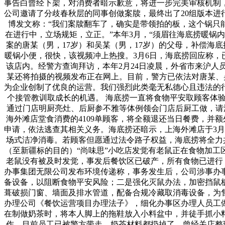
事告白曾经下架，对消费者暗示歉意，将进一步完美审核机制
公司邀请了分歧春秋层的同事创做案牍，最终出了20组版本进
博发文称：“我们案牍翻车了，确实是带领拍的板，这个锅只
在进行中，立场规矩，立正。”本年3月，“须眉往海底捞暖锅
案的唐某（男，17岁）和吴某（男，17岁）的父母，补偿海
暖锅小便，很快，该视频冲上热搜。3月6日，海底捞回应称，
该店内。经警方查询拜访，本年2月24日凌晨，外省市来沪人
某还将拍摄的视频发布正在网上。目前，警方已依法对唐某、
为企业创制了优良的运营。我们强烈此类毫无私德心且违法的
个接管教训取成长的机遇。 海底捞一直将食物平安取顾客体
通过门店明厨亮灶、后厨参不雅等体例领会门店后厨工做，请泛博消
海外滩店堂食消费的4109单顾客，将全额退还当日餐费，并
申请，依法逃查其相关义务。海底捞还暗示，上海外滩店于3月7
场式洁净消毒。若顾客但愿通过法令路子权益，海底捞将全力
（至新疆标的目的）“尚味思”小吃店发觉有老鼠正在食物加工
老鼠没有被及时发觉，事发后餐饮区已破产，所有食物已进行
办事集团无限公司发布环境传递称，事务发生后，公司涉事办
备设备，以阻断食物平安风险；二是强化灭鼠办法，加密挡鼠
葺破损门窗、墙面及排水管道，配备合规冷藏取消毒设备，为
办理公司《餐饮运营项目办理法子》，细化办事区办理人员工
在制做奶茶时，将本人脚上的拖鞋放入小料盆中，并徒手抓小
作。目前员工已被警方带走，奶茶材料都扔掉了，曾经关店整