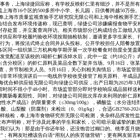
事务，上海绿捷回应称，有学校反映虾仁里有细沙，并不是所有
海市16个区的500多所中小学、长儿园，日供餐跨越50万份
奉上海市质量监视查验手艺研究院无限公司和上海中维检测手艺
员会结合发布环境传递称，现已查明，绿捷公司涉嫌瞒报食物平安
封存处置，并立案查询拜访。相关市级部分已构成结合工做组入
材供应和学校履约验收环境按期抽检轨制，邀请更多学生家长、
行为，将按法式终止合同并从头投标。公开学校担任人陪餐放置
各区同一组织第三方机构每学期开展一次学校餐食对劲度全笼盖
某发觉配送至该校的3箱虾仁解冻焯水后，此中一盆（约18公斤
校（含分校区）的虾仁原料及菜品全数下架并当场。9月16日，张
查，并节制相关人员。9月16日，关心到相关舆情后，市场监管
，接到非常环境演讲后一一电线所学校收受接管了相关原料、半成品
优合鲜供应链无限公司向绿捷公司供应，出产日期为2025年3
留时间不得小于48小时。市场监管部分即对学校响应成品留样送
球菌肠毒素阳性。同时，对绿捷公司同批次库存未利用的虾仁原
度 动物性水产成品》的限量要求（≤30mg/100g），磷酸盐（水分连结剂
酸、山梨酸（防腐剂）未检出（0。01g/kg），合适GB2760
检，奉上海市食物研究所无限公司检测，夹杂样品挥发性盐基氮（新颖
物发布声明称，对于涉及此事的学生和家长，公司暗示最诚挚的歉
，我们认为：那是由于你还年轻，还没饱尝过糊口的。桃李蛋月烧
”；有网友吐槽该告白语“用别人的疾苦做营销”；更有网友留言称