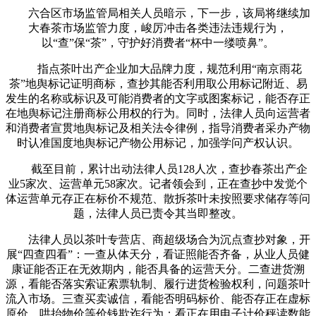
六合区市场监管局相关人员暗示，下一步，该局将继续加
大春茶市场监管力度，峻厉冲击各类违法违规行为，
以“查”保“茶”，守护好消费者“杯中一缕喷鼻”。
指点茶叶出产企业加大品牌力度，规范利用“南京雨花
茶”地舆标记证明商标，查抄其能否利用取公用标记附近、易
发生的名称或标识及可能消费者的文字或图案标记，能否存正
在地舆标记注册商标公用权的行为。同时，法律人员向运营者
和消费者宣贯地舆标记及相关法令律例，指导消费者采办产物
时认准国度地舆标记产物公用标记，加强学问产权认识。
截至目前，累计出动法律人员128人次，查抄春茶出产企
业5家次、运营单元58家次。记者领会到，正在查抄中发觉个
体运营单元存正在标价不规范、散拆茶叶未按照要求储存等问
题，法律人员已责令其当即整改。
法律人员以茶叶专营店、商超级场合为沉点查抄对象，开
展“四查四看”：一查从体天分，看证照能否齐备，从业人员健
康证能否正在无效期内，能否具备的运营天分。二查进货溯
源，看能否落实索证索票轨制、履行进货检验权利，问题茶叶
流入市场。三查买卖诚信，看能否明码标价、能否存正在虚标
原价、哄抬物价等价钱欺诈行为；看正在用电子计价秤读数能