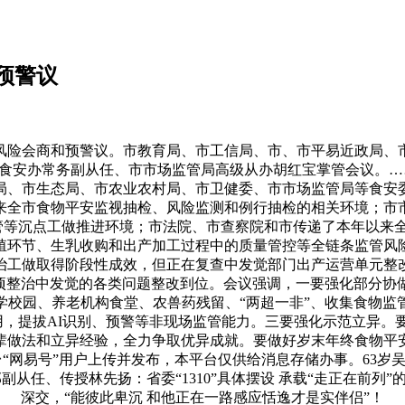
预警议
风险会商和预警议。市教育局、市工信局、市、市平易近政局、
安办常务副从任、市市场监管局高级从办胡红宝掌管会议。……
局、市生态局、市农业农村局、市卫健委、市市场监管局等食安
来全市食物平安监视抽检、风险监测和例行抽检的相关环境；市
监管等沉点工做推进环境；市法院、市查察院和市传递了本年以来
殖环节、生乳收购和出产加工过程中的质量管控等全链条监管风
治工做取得阶段性成效，但正在复查中发觉部门出产运营单元整
专项整治中发觉的各类问题整改到位。会议强调，一要强化部分协
学校园、养老机构食堂、农兽药残留、“两超一非”、收集食物监
用，提拔AI识别、预警等非现场监管能力。三要强化示范立异。
辈做法和立异经验，全力争取优异成就。要做好岁末年终食物平
台“网易号”用户上传并发布，本平台仅供给消息存储办事。63岁
从任、传授林先扬：省委“1310”具体摆设 承载“走正在前列
深交，“能彼此卑沉 和他正在一路感应恬逸才是实伴侣”！