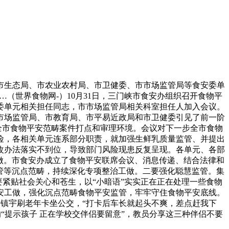
市生态局、市农业农村局、市卫健委、市市场监管局等食安委单
（世界食物网-）10月31日，三门峡市食安办组织召开食物平
委单元相关担任同志，市市场监管局相关科室担任人加入会议。
市场监管局、市教育局、市平易近政局和市卫健委引见了前一阶
全市食物平安范畴案件打点和审理环境。会议对下一步全市食物
险，各相关单元连系部分职责，就加强生鲜乳质量监管、并提出
改办法落实不到位，导致部门风险现患反复呈现。各单元、各部
做。市食安办成立了食物平安联席会议、消息传递、结合法律和
管等沉点范畴，持续深化专项整治工做。二要强化聪慧监管。集
要紧贴社会关心和苍生，以“小暗语”实实正在正在处理一些食物
安工做，强化沉点范畴食物平安监管，牢牢守住食物平安底线。
吴镇宇刷老年卡坐公交，“打卡后车长就起头不爽，差点赶我下
”的“提示孩子 正在学校交伴侣要留意”，教员分享这三种伴侣不要