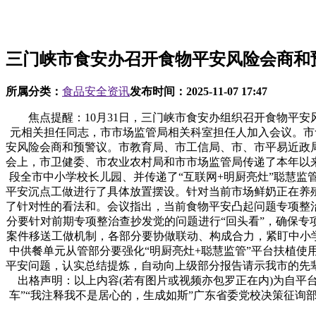
三门峡市食安办召开食物平安风险会商和
所属分类：
食品安全资讯
发布时间：
2025-11-07 17:47
焦点提醒：10月31日，三门峡市食安办组织召开食物平安
元相关担任同志，市市场监管局相关科室担任人加入会议。市食
安风险会商和预警议。市教育局、市工信局、市、市平易近政
会上，市卫健委、市农业农村局和市市场监管局传递了本年以
段全市中小学校长儿园、并传递了“互联网+明厨亮灶”聪慧
平安沉点工做进行了具体放置摆设。针对当前市场鲜奶正在养
了针对性的看法和。会议指出，当前食物平安凸起问题专项整
分要针对前期专项整治查抄发觉的问题进行“回头看”，确保
案件移送工做机制，各部分要协做联动、构成合力，紧盯中小
中供餐单元从管部分要强化“明厨亮灶+聪慧监管”平台扶植使
平安问题，认实总结提炼，自动向上级部分报告请示我市的先
出格声明：以上内容(若有图片或视频亦包罗正在内)为自平
车”“我注释我不是居心的，生成如斯”广东省委党校决策征询部副