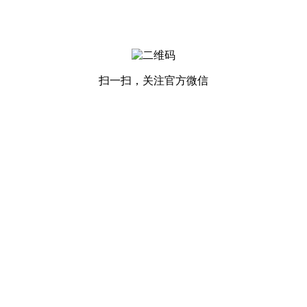
扫一扫，关注官方微信