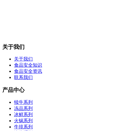
关于我们
关于我们
食品安全知识
食品安全资讯
联系我们
产品中心
犊牛系列
冻品系列
冰鲜系列
火锅系列
牛排系列