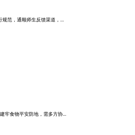
范，通顺师生反馈渠道，...
牢食物平安防地，需多方协...