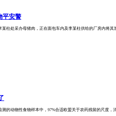
物平安警
场及李某柱处采办母猪肉，正在面包车内及李某柱供给的厂房内将其加
了
检测的动物性食物样本中，97%合适欧盟关于农药残留的尺度，消