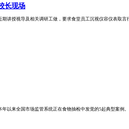
校长现场
期讲授视导及相关调研工做，要求食堂员工沉视仪容仪表取言行规
年以来全国市场监管系统正在食物抽检中发觉的5起典型案例。建