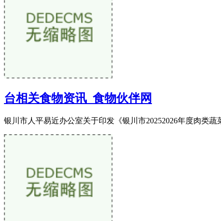
台相关食物资讯_食物伙伴网
银川市人平易近办公室关于印发《银川市20252026年度肉类蔬